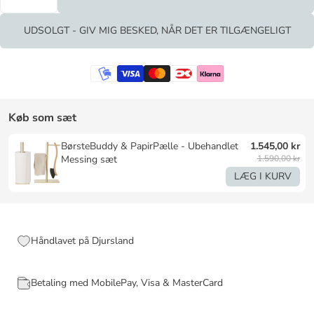
UDSOLGT - GIV MIG BESKED, NÅR DET ER TILGÆNGELIGT
Køb som sæt
BørsteBuddy & PapirPælle - Ubehandlet
1.545,00 kr
Messing sæt
1.590,00 kr
LÆG I KURV
Håndlavet på Djursland
Betaling med MobilePay, Visa & MasterCard