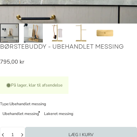
BØRSTEBUDDY
-
UBEHANDLET
MESSING
795,00 kr
På lager, klar til afsendelse
Type
Type:
Ubehandlet messing
Ubehandlet messing
Lakeret messing
Antal
LÆG I KURV