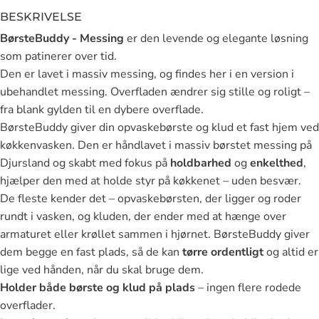
BESKRIVELSE
BørsteBuddy - Messing
er den levende og elegante løsning
som patinerer over tid.
Den er lavet i massiv messing, og findes her i en version i
ubehandlet messing. Overfladen ændrer sig stille og roligt –
fra blank gylden til en dybere overflade.
BørsteBuddy giver din opvaskebørste og klud et fast hjem ved
køkkenvasken. Den er håndlavet i massiv børstet messing på
Djursland og skabt med fokus på
holdbarhed
og
enkelthed
,
hjælper den med at holde styr på køkkenet – uden besvær.
De fleste kender det – opvaskebørsten, der ligger og roder
rundt i vasken, og kluden, der ender med at hænge over
armaturet eller krøllet sammen i hjørnet. BørsteBuddy giver
dem begge en fast plads, så de kan
tørre ordentligt
og altid er
lige ved hånden, når du skal bruge dem.
Holder både børste og klud på plads
– ingen flere rodede
overflader.