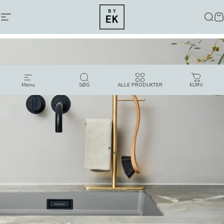
LUK
Navigation
By Emma Katballe
Søg
K
Menu
SØG
ALLE PRODUKTER
KURV