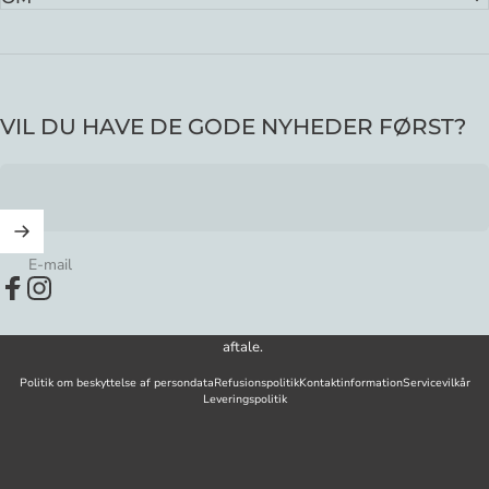
VIL DU HAVE DE GODE NYHEDER FØRST?
E-mail
Facebook
Instagram
© 2026 By Emma Katballe - hel eller delvis gengivelser kun efter skriftlig
aftale.
Politik om beskyttelse af persondata
Refusionspolitik
Kontaktinformation
Servicevilkår
Leveringspolitik