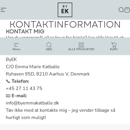
LUK
Navigation
By Emma Katballe
Søg
K
KONTAKTINFORMATION
KONTAKT MIG
Har du spørgsmål eller brug for hjælp? Jeg står klar til at
hjælpe dig.
Menu
SØG
ALLE PRODUKTER
KURV
📍
Adresse:
ByEK
C/O Emma Marie Katballe
Ryhaven 95D, 8210 Aarhus V, Denmark
📞
Telefon:
+45 27 11 43 75
📧
E-mail:
info@byemmakatballe.dk
Tøv ikke med at kontakte mig – jeg vender tilbage så
hurtigt som muligt!